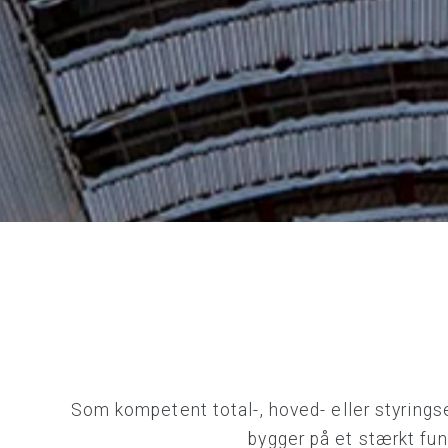
Som kompetent total-, hoved- eller styrings
bygger på et stærkt fund