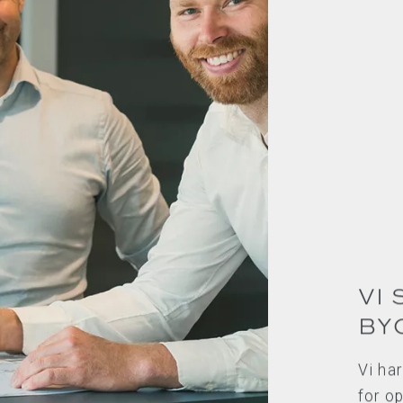
VI
BY
Vi ha
for op