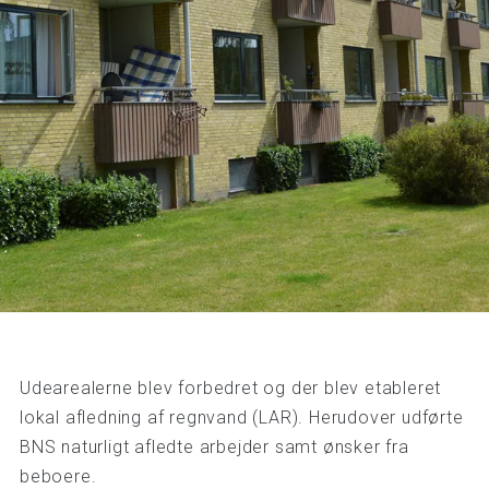
Udearealerne blev forbedret og der blev etableret
lokal afledning af regnvand (LAR). Herudover udførte
BNS naturligt afledte arbejder samt ønsker fra
beboere.