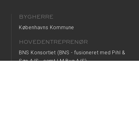
BYGHERRE
Københavns Kommune
HOVEDENTREPRENØR
BNS Konsortiet (BNS - fusioneret med Pihl &
Søn A/S - samt LM Byg A/S)
INGENIØR
EKJ Rådgivende Ingeniører
ARKITEKT
Pihl Koncernen
Tredje Natur / JAJA Architects
AREAL
Nybyg: 2.700 m2 / Ombygning: 500 m2